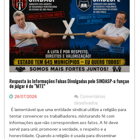
caos
em
que
vive
o
complexo
penitenciário
“Campinas/Hortolând
e
região.
Resposta às Informações Falsas Divulgadas pelo SINDASP-a funçao
de julgar é do “MTE”
26/07/2026
Comentários
em
desativados
Resposta
É lamentável que uma entidade sindical utilize a religião para
às
tentar convencer os trabalhadores, misturando fé com
Informações
informações que não correspondem aos fatos. A fé deve
Falsas
servir para unir, promover a verdade, o respeito e a
Divulgadas
honestidade. Quando a religião é usada para disseminar