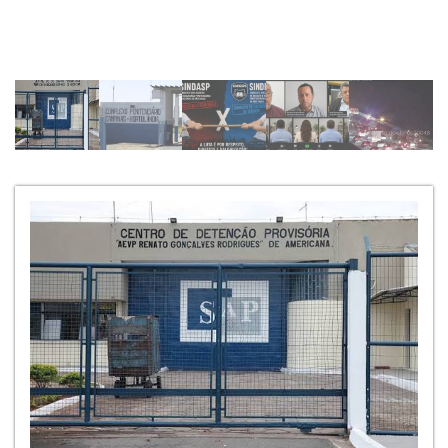
vive o complexo penitenciário
“Campinas/Hortolândia” e região.