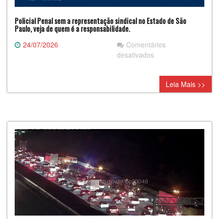
Policial Penal sem a representação sindical no Estado de São
Paulo, veja de quem é a responsabilidade.
24/07/2026
Comentários
em
desativados
Policial
Penal
Leia Mais >>
sem
a
representação
sindical
no
Estado
de
São
Paulo,
veja
de
quem
é
a