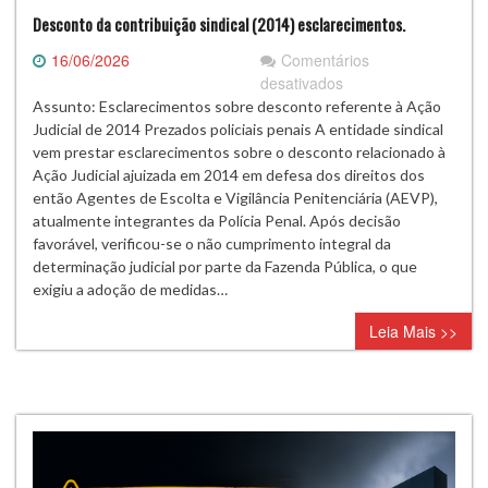
Desconto da contribuição sindical (2014) esclarecimentos.
16/06/2026
Comentários
em
desativados
Desconto
Assunto: Esclarecimentos sobre desconto referente à Ação
da
Judicial de 2014 Prezados policiais penais A entidade sindical
contribuição
vem prestar esclarecimentos sobre o desconto relacionado à
sindical
Ação Judicial ajuizada em 2014 em defesa dos direitos dos
(2014)
então Agentes de Escolta e Vigilância Penitenciária (AEVP),
esclarecimentos.
atualmente integrantes da Polícia Penal. Após decisão
favorável, verificou-se o não cumprimento integral da
determinação judicial por parte da Fazenda Pública, o que
exigiu a adoção de medidas…
Leia Mais >>