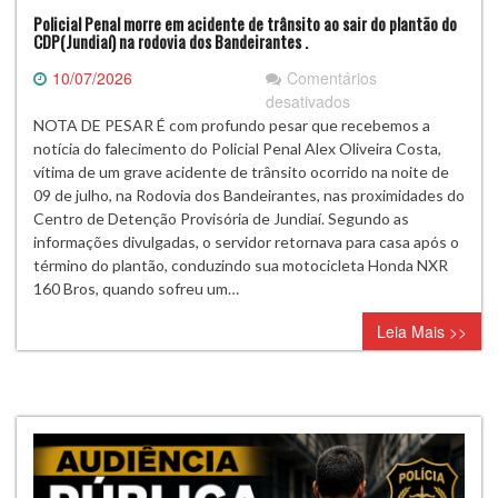
Policial Penal morre em acidente de trânsito ao sair do plantão do
responsabilidade.
CDP(Jundiaí) na rodovia dos Bandeirantes .
10/07/2026
Comentários
em
desativados
Policial
NOTA DE PESAR É com profundo pesar que recebemos a
Penal
notícia do falecimento do Policial Penal Alex Oliveira Costa,
morre
vítima de um grave acidente de trânsito ocorrido na noite de
em
09 de julho, na Rodovia dos Bandeirantes, nas proximidades do
acidente
Centro de Detenção Provisória de Jundiaí. Segundo as
de
informações divulgadas, o servidor retornava para casa após o
trânsito
término do plantão, conduzindo sua motocicleta Honda NXR
ao
160 Bros, quando sofreu um…
sair
Leia Mais >>
do
plantão
do
CDP(Jundiaí)
na
rodovia
dos
Bandeirantes