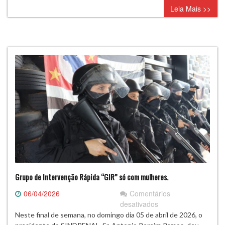
Leia Mais >>
na
Nova
Carreira.
Grupo de Intervenção Rápida “GIR” só com mulheres.
06/04/2026
Comentários
em
desativados
Grupo
Neste final de semana, no domingo dia 05 de abril de 2026, o
de