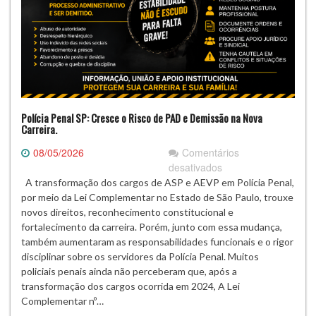
Polícia Penal SP: Cresce o Risco de PAD e Demissão na Nova
Carreira.
08/05/2026
Comentários
em
desativados
Polícia
A transformação dos cargos de ASP e AEVP em Polícia Penal,
Penal
por meio da Lei Complementar no Estado de São Paulo, trouxe
SP:
novos direitos, reconhecimento constitucional e
Cresce
fortalecimento da carreira. Porém, junto com essa mudança,
o
também aumentaram as responsabilidades funcionais e o rigor
Risco
disciplinar sobre os servidores da Polícia Penal. Muitos
de
policiais penais ainda não perceberam que, após a
PAD
transformação dos cargos ocorrida em 2024, A Lei
e
Complementar nº…
Demissão