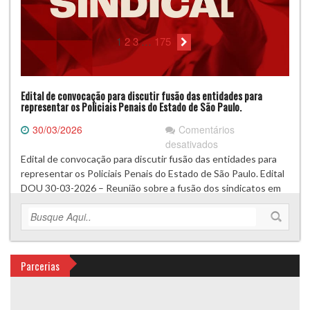
1
2
3
…
175
Edital de convocação para discutir fusão das entidades para
representar os Policiais Penais do Estado de São Paulo.
30/03/2026
Comentários
em
desativados
Edital
Edital de convocação para discutir fusão das entidades para
de
representar os Policiais Penais do Estado de São Paulo. Edital
convocação
DOU 30-03-2026 – Reunião sobre a fusão dos sindicatos em
para
17-04-2026
discutir
Leia Mais >>
fusão
das
entidades
Parcerias
para
representar
os