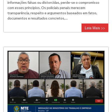
pelo
informações falsas ou distorcidas, perde-se o compromisso
SINDASP-
com esses princípios. Os policiais penais merecem
a
transparência, respeito e argumentos baseados em fatos,
funçao
documentos e resultados concretos,…
de
Leia Mais >>
julgar
é
do
“MTE”