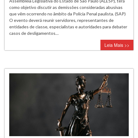
ALESP
Assembleia Legislativa do Estado de São Paulo (ALESP), terá
debaterá
como objetivo discutir as demissões consideradas abusivas
demissões
que vêm ocorrendo no âmbito da Polícia Penal paulista. (SAP)
abusivas
O evento deverá reunir servidores, representantes de
na
entidades de classe, especialistas e autoridades para debater
Polícia
casos de desligamentos…
Penal
Leia Mais >>
de
São
Paulo,
dia
23
de
junho
de
2026
às
10
horas
manhã.