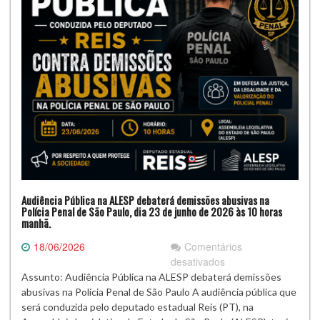
.
Audiência Pública na ALESP debaterá demissões abusivas na
Polícia Penal de São Paulo, dia 23 de junho de 2026 às 10 horas
manhã.
18/06/2026
Comentários
em
desativados
Audiência
Assunto: Audiência Pública na ALESP debaterá demissões
Pública
abusivas na Polícia Penal de São Paulo A audiência pública que
na
será conduzida pelo deputado estadual Reis (PT), na