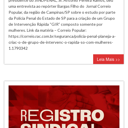
presidente do SINDPENAL, Sr. Antonio Pereira Ramos, deu
Intervenção
uma entrevista ao repórter Bargas Filho do Jornal Correio
Rápida
Popular, da região de Campinas/SP sobre o estudo por parte
“GIR”
da Polícia Penal do Estado de SP para a criação de um Grupo
só
de Intervenção Rápida “GIR” composto somente por
com
mulheres. Link da matéria – Correio Popular:
mulheres.
https://correio.rac.com.br/seguranca/policia-penal-planeja-a-
criac-o-de-grupo-de-intervenc-o-rapida-so-com-mulheres-
1.1790342
Leia Mais >>