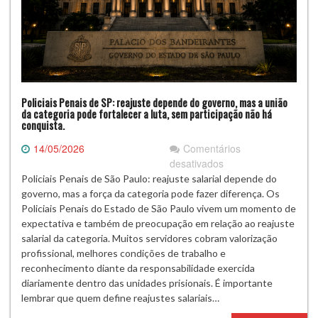
Policiais Penais de SP: reajuste depende do governo, mas a união
da categoria pode fortalecer a luta, sem participação não há
conquista.
14/05/2026
Comentários
em
desativados
Policiais
Policiais Penais de São Paulo: reajuste salarial depende do
Penais
governo, mas a força da categoria pode fazer diferença. Os
de
Policiais Penais do Estado de São Paulo vivem um momento de
SP:
expectativa e também de preocupação em relação ao reajuste
reajuste
salarial da categoria. Muitos servidores cobram valorização
depende
profissional, melhores condições de trabalho e
do
reconhecimento diante da responsabilidade exercida
governo,
diariamente dentro das unidades prisionais. É importante
mas
lembrar que quem define reajustes salariais…
a