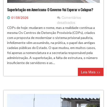
Superlotação em Americana: O Governo Vai Esperar o Colapso?
01/08/2026
Comentários
em
desativados
Superlotação
CDPs de hoje: mudaram o nome, mas a realidade continua a
em
mesma Os Centros de Detenção Provisória (CDPs), criados
Americana:
com a proposta de modernizar o sistema prisional paulista,
O
infelizmente vêm assumindo, na prática, o papel das antigas
Governo
cadeias públicas do Estado. O que mudou, em muitos casos,
Vai
foi apenas a nomenclatura e a secretaria responsável pela
Esperar
administração. A superlotação, a falta de estrutura, o número
o
insuficiente de servidores e as…
Colapso?
Leia Mais >>