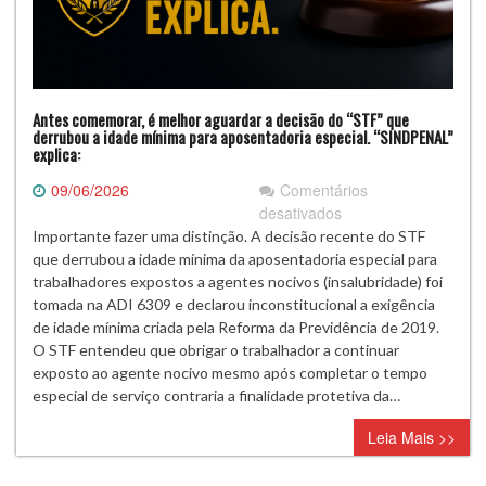
Antes comemorar, é melhor aguardar a decisão do “STF” que
derrubou a idade mínima para aposentadoria especial. “SINDPENAL”
explica:
09/06/2026
Comentários
em
desativados
Antes
Importante fazer uma distinção. A decisão recente do STF
comemorar,
que derrubou a idade mínima da aposentadoria especial para
é
trabalhadores expostos a agentes nocivos (insalubridade) foi
melhor
tomada na ADI 6309 e declarou inconstitucional a exigência
aguardar
de idade mínima criada pela Reforma da Previdência de 2019.
a
O STF entendeu que obrigar o trabalhador a continuar
decisão
exposto ao agente nocivo mesmo após completar o tempo
do
especial de serviço contraria a finalidade protetiva da…
“STF”
Leia Mais >>
que
derrubou
a