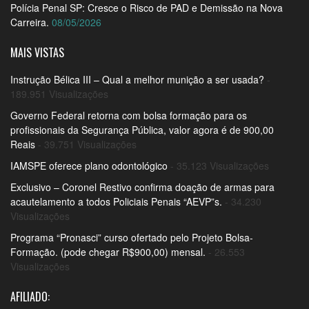
Polícia Penal SP: Cresce o Risco de PAD e Demissão na Nova
Carreira.
08/05/2026
MAIS VISTAS
Instrução Bélica III – Qual a melhor munição a ser usada?
-
189.951 Visualizações
Governo Federal retorna com bolsa formação para os
profissionais da Segurança Pública, valor agora é de 900,00
Reais
- 39.751 Visualizações
IAMSPE oferece plano odontológico
- 35.123 Visualizações
Exclusivo – Coronel Restivo confirma doação de armas para
acautelamento a todos Policiais Penais “AEVP”s.
- 34.230
Visualizações
Programa “Pronasci” curso ofertado pelo Projeto Bolsa-
Formação. (pode chegar R$900,00) mensal.
- 26.553
Visualizações
AFILIADO: