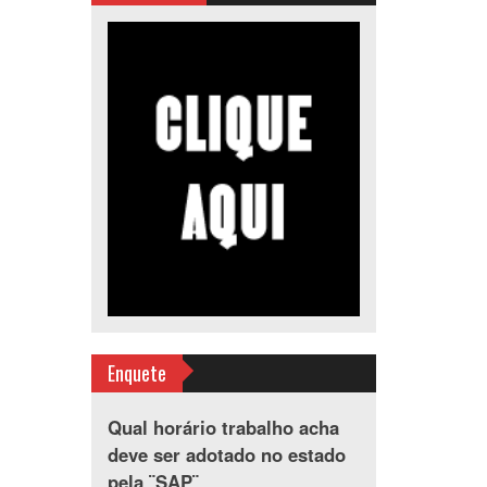
Enquete
Qual horário trabalho acha
deve ser adotado no estado
pela ¨SAP¨