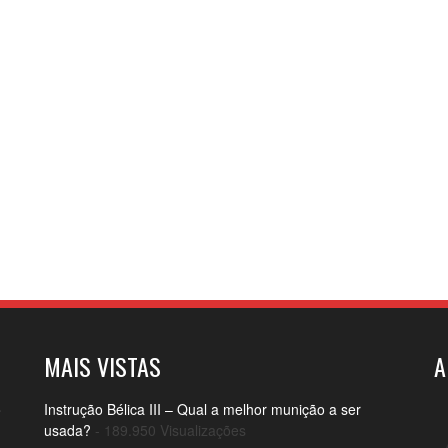
MAIS VISTAS
A
o
Instrução Bélica III – Qual a melhor munição a ser
usada?
- 189.950 Visualizações