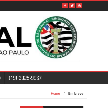
O
Home
/
Em breve