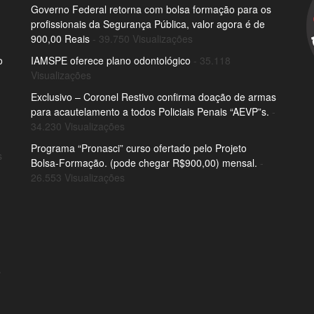
Governo Federal retorna com bolsa formação para os
profissionais da Segurança Pública, valor agora é de
900,00 Reais
- 39.750 Visualizações
o
IAMSPE oferece plano odontológico
- 35.118
Visualizações
Exclusivo – Coronel Restivo confirma doação de armas
para acautelamento a todos Policiais Penais “AEVP”s.
-
34.230 Visualizações
Programa “Pronasci” curso ofertado pelo Projeto
s
Bolsa-Formação. (pode chegar R$900,00) mensal.
-
26.553 Visualizações
o