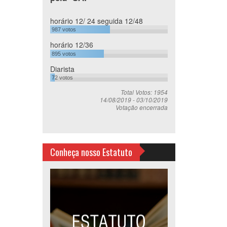
horário 12/ 24 seguida 12/48
987
votos
horário 12/36
895
votos
Diarista
72
votos
Total Votos: 1954
14/08/2019
-
03/10/2019
Votação encerrada
Conheça nosso Estatuto