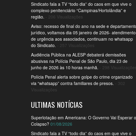
Sindicato fala a TV “todo dia” do caos em que vive o
complexo penitenciário “Campinas/Hortolândia” e
região.
- 206 Visualizações
Aviso: recesso de final do ano na sede e departament
jurídico, voltamos dia 05 janeiro de 2026- atendimento
de urgência aos associados, continuam no whatsapp
do Sindicato.
- 257 Visualizações
Audiência Pública na ALESP debaterá demissões
abusivas na Polícia Penal de São Paulo, dia 23 de
junho de 2026 às 10 horas manhã.
- 298 Visualizaçõe
Polícia Penal alerta sobre golpe do crime organizado
via “whatsapp” contra familiares de presos.
- 302
Visualizações
ULTIMAS NOTÍCIAS
Superlotação em Americana: O Governo Vai Esperar 
Colapso?
01/08/2026
Sindicato fala a TV “todo dia” do caos em que vive o