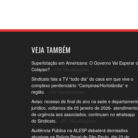
VEJA TAMBÉM
Superlotação em Americana: O Governo Vai Esperar 
Colapso?
- 139 Visualizações
Sindicato fala a TV “todo dia” do caos em que vive o
complexo penitenciário “Campinas/Hortolândia” e
região.
- 206 Visualizações
Aviso: recesso de final do ano na sede e departament
jurídico, voltamos dia 05 janeiro de 2026- atendimento
de urgência aos associados, continuam no whatsapp
do Sindicato.
- 257 Visualizações
Audiência Pública na ALESP debaterá demissões
abusivas na Polícia Penal de São Paulo, dia 23 de