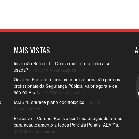
MAIS VISTAS
A
o
Instrução Bélica III – Qual a melhor munição a ser
usada?
- 189.948 Visualizações
Governo Federal retorna com bolsa formação para os
profissionais da Segurança Pública, valor agora é de
900,00 Reais
- 39.750 Visualizações
o
IAMSPE oferece plano odontológico
- 35.117
Visualizações
Exclusivo – Coronel Restivo confirma doação de armas
para acautelamento a todos Policiais Penais “AEVP”s.
-
34.229 Visualizações