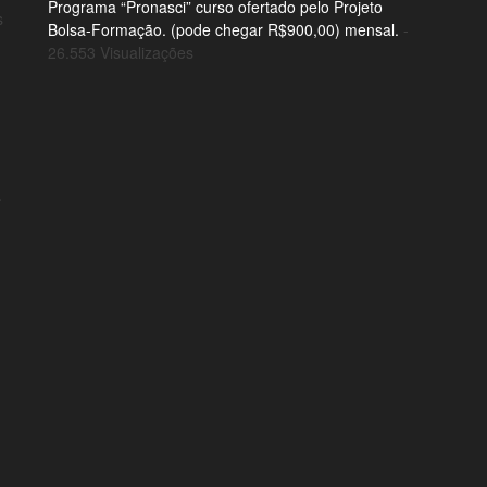
Programa “Pronasci” curso ofertado pelo Projeto
s
Bolsa-Formação. (pode chegar R$900,00) mensal.
-
26.553 Visualizações
o