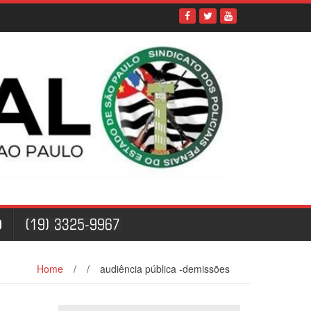
O
Home
/
/
audiência pública -demissões