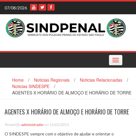
Skip
07/08/2026
to
content
Toggle
navigation
Home
/
Noticias Regionais
/
Noticias Relacionadas
/
Noticias SINDESPE
/
AGENTES X HORÁRIO DE ALMOÇO E HORÁRIO DE TORRE
AGENTES X HORÁRIO DE ALMOÇO E HORÁRIO DE TORRE
Posted By
administrador
on 15/01/2013
O SINDESPE sempre com o objetivo de ajudar e orientar o