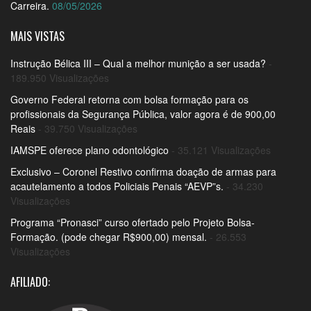
Carreira.
08/05/2026
MAIS VISTAS
Instrução Bélica III – Qual a melhor munição a ser usada?
-
189.950 Visualizações
Governo Federal retorna com bolsa formação para os
profissionais da Segurança Pública, valor agora é de 900,00
Reais
- 39.750 Visualizações
IAMSPE oferece plano odontológico
- 35.121 Visualizações
Exclusivo – Coronel Restivo confirma doação de armas para
acautelamento a todos Policiais Penais “AEVP”s.
- 34.230
Visualizações
Programa “Pronasci” curso ofertado pelo Projeto Bolsa-
Formação. (pode chegar R$900,00) mensal.
- 26.553
Visualizações
AFILIADO: