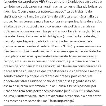
(oriundos da carreira de AEVP)
, adentrarem à unidade com bolsas e
também se deslocarem na muralha e nas torres utilizando bolsas ou
mochilas. Ocorre que por natureza específica do trabalho de
vigilância, como também pela falta de estrutura sanitária, falta de
proteção nas torres e muralhas contra intempéries, falta de efetivo
e falta de água potável para o consumo, tais policiais penais se
utilizam de bolsas ou mochilas para transportar alimentação, blusa,
capa de chuva, água, material de higiene (como pasta de dente, fio
dental, papel higiênico, etc) e tudo o que for necessário para
permanecer em um local isolado. Mas os “DGs”, que em sua maioria
não tem o conhecimento específico e nem experiência do trabalho
de vigilância externa, que confortavelmente ficam, na maioria do
tempo, em suas salas com ar condicionado, água mineral e com os
presos de “confiança” lhes servindo, não levam em consideração as
necessidades humanas e dos trabalhadores, os deixando a mercê e
sendo tratados pior que visitantes de presos, pois estas sim
podem adentrar a unidade prisional com bolsas gigantescas se
assim desejarem, lembrando que os Policiais Penais passam por
Scanner e tem seus pertences passados pelo RAIO X, então não
há uma justificativa plausível em dificultar o trabalho e o bem estar
dos mesmos em nome de uma “
falsa segurança”.