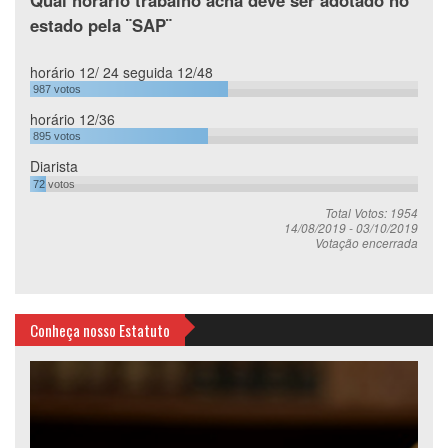
Qual horário trabalho acha deve ser adotado no
estado pela ¨SAP¨
horário 12/ 24 seguida 12/48
987
votos
horário 12/36
895
votos
Diarista
72
votos
Total Votos: 1954
14/08/2019
-
03/10/2019
Votação encerrada
Conheça nosso Estatuto