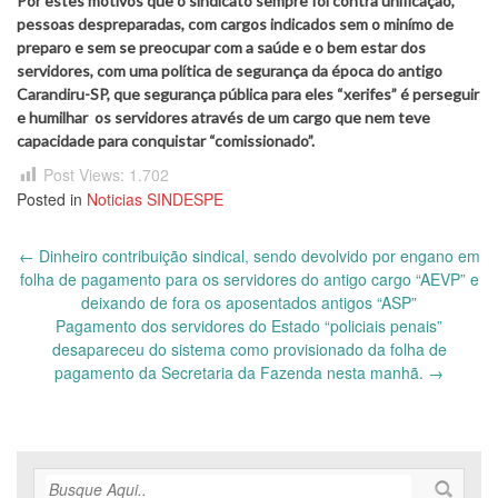
Por estes motivos que o sindicato sempre foi contra unificação,
pessoas despreparadas, com cargos indicados sem o minímo de
preparo e sem se preocupar com a saúde e o bem estar dos
servidores, com uma política de segurança da época do antigo
Carandiru-SP, que segurança pública para eles “xerifes” é perseguir
e humilhar os servidores através de um cargo que nem teve
capacidade para conquistar “comissionado”.
Post Views:
1.702
Posted in
Noticias SINDESPE
Post
←
Dinheiro contribuição sindical, sendo devolvido por engano em
navigation
folha de pagamento para os servidores do antigo cargo “AEVP” e
deixando de fora os aposentados antigos “ASP”
Pagamento dos servidores do Estado “policiais penais”
desapareceu do sistema como provisionado da folha de
pagamento da Secretaria da Fazenda nesta manhã.
→