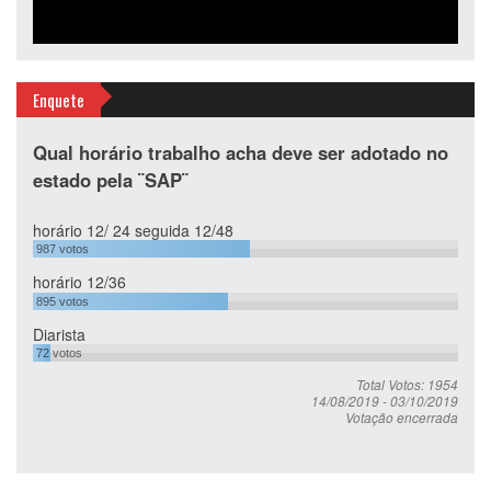
Enquete
Qual horário trabalho acha deve ser adotado no
estado pela ¨SAP¨
horário 12/ 24 seguida 12/48
987
votos
horário 12/36
895
votos
Diarista
72
votos
Total Votos: 1954
14/08/2019
-
03/10/2019
Votação encerrada