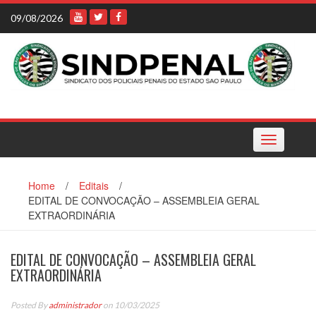
Skip
09/08/2026
to
content
Toggle
navigation
Home
/
Editais
/
EDITAL DE CONVOCAÇÃO – ASSEMBLEIA GERAL
EXTRAORDINÁRIA
EDITAL DE CONVOCAÇÃO – ASSEMBLEIA GERAL
EXTRAORDINÁRIA
Posted By
administrador
on 10/03/2025