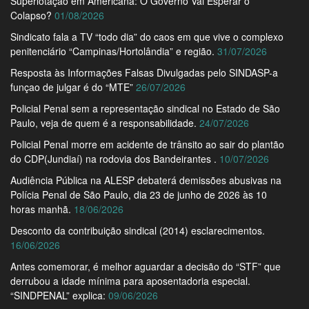
Superlotação em Americana: O Governo Vai Esperar o
Colapso?
01/08/2026
Sindicato fala a TV “todo dia” do caos em que vive o complexo
penitenciário “Campinas/Hortolândia” e região.
31/07/2026
Resposta às Informações Falsas Divulgadas pelo SINDASP-a
funçao de julgar é do “MTE”
26/07/2026
Policial Penal sem a representação sindical no Estado de São
Paulo, veja de quem é a responsabilidade.
24/07/2026
Policial Penal morre em acidente de trânsito ao sair do plantão
do CDP(Jundiaí) na rodovia dos Bandeirantes .
10/07/2026
Audiência Pública na ALESP debaterá demissões abusivas na
Polícia Penal de São Paulo, dia 23 de junho de 2026 às 10
horas manhã.
18/06/2026
Desconto da contribuição sindical (2014) esclarecimentos.
16/06/2026
Antes comemorar, é melhor aguardar a decisão do “STF” que
derrubou a idade mínima para aposentadoria especial.
“SINDPENAL” explica:
09/06/2026