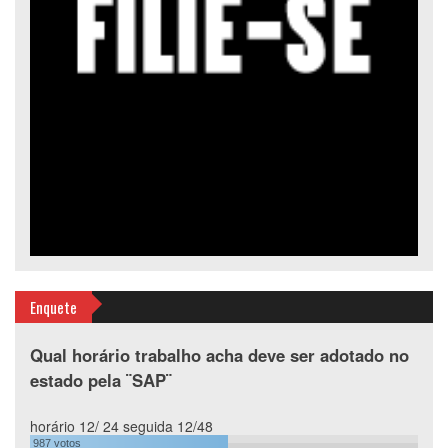
Enquete
Qual horário trabalho acha deve ser adotado no
estado pela ¨SAP¨
horário 12/ 24 seguida 12/48
987
votos