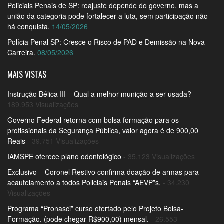
Policiais Penais de SP: reajuste depende do governo, mas a
união da categoria pode fortalecer a luta, sem participação não
há conquista.
14/05/2026
Polícia Penal SP: Cresce o Risco de PAD e Demissão na Nova
Carreira.
08/05/2026
MAIS VISTAS
Instrução Bélica III – Qual a melhor munição a ser usada?
-
189.953 Visualizações
Governo Federal retorna com bolsa formação para os
profissionais da Segurança Pública, valor agora é de 900,00
Reais
- 39.751 Visualizações
IAMSPE oferece plano odontológico
- 35.123 Visualizações
Exclusivo – Coronel Restivo confirma doação de armas para
acautelamento a todos Policiais Penais “AEVP”s.
- 34.230
Visualizações
Programa “Pronasci” curso ofertado pelo Projeto Bolsa-
Formação. (pode chegar R$900,00) mensal.
- 26.553