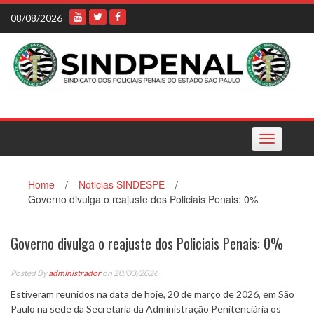
Skip
08/08/2026
to
content
Toggle
navigation
Home
/
Noticias SINDESPE
/
Governo divulga o reajuste dos Policiais Penais: 0%
Governo divulga o reajuste dos Policiais Penais: 0%
Posted By
administrador
on 20/03/2026
Estiveram reunidos na data de hoje, 20 de março de 2026, em São
Paulo na sede da Secretaria da Administração Penitenciária os