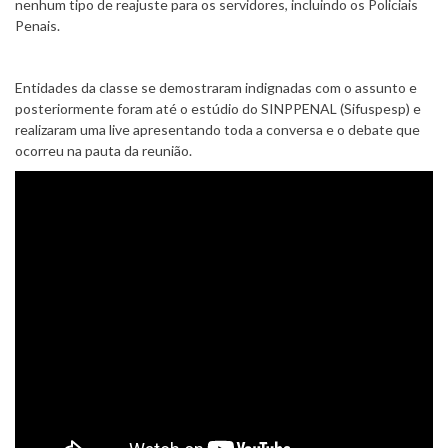
nenhum tipo de reajuste para os servidores, incluindo os Policiais
Penais.
Entidades da classe se demostraram indignadas com o assunto e
posteriormente foram até o estúdio do SINPPENAL (Sifuspesp) e
realizaram uma live apresentando toda a conversa e o debate que
ocorreu na pauta da reunião.