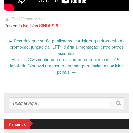
Post Views:
2.527
Posted in
Noticias SINDESPE
Post
←
Decretos que serão publicados, corrigir enquadramento da
navigation
promoção, junção da “LPT”, diária alimentação, entre outros
assuntos.
Policiais Civis confirmam que tiveram um reajuste de 10%,
deputado Gianazzi apresenta emenda para incluir os policiais
penais.
→
Parcerias