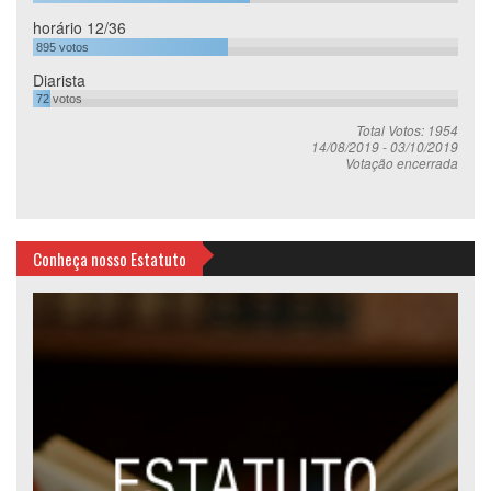
horário 12/36
895
votos
Diarista
72
votos
Total Votos: 1954
14/08/2019
-
03/10/2019
Votação encerrada
Conheça nosso Estatuto