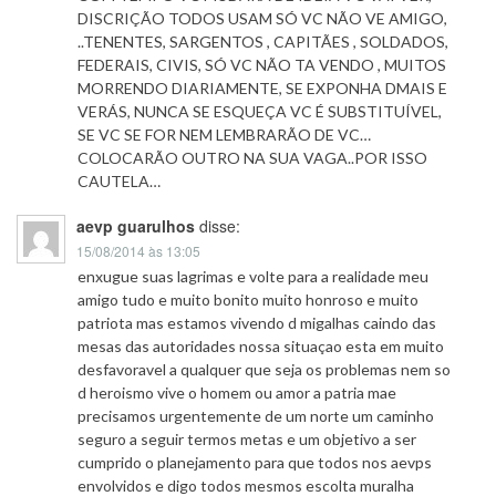
DISCRIÇÃO TODOS USAM SÓ VC NÃO VE AMIGO,
..TENENTES, SARGENTOS , CAPITÃES , SOLDADOS,
FEDERAIS, CIVIS, SÓ VC NÃO TA VENDO , MUITOS
MORRENDO DIARIAMENTE, SE EXPONHA DMAIS E
VERÁS, NUNCA SE ESQUEÇA VC É SUBSTITUÍVEL,
SE VC SE FOR NEM LEMBRARÃO DE VC…
COLOCARÃO OUTRO NA SUA VAGA..POR ISSO
CAUTELA…
aevp guarulhos
disse:
15/08/2014 às 13:05
enxugue suas lagrimas e volte para a realidade meu
amigo tudo e muito bonito muito honroso e muito
patriota mas estamos vivendo d migalhas caindo das
mesas das autoridades nossa situaçao esta em muito
desfavoravel a qualquer que seja os problemas nem so
d heroismo vive o homem ou amor a patria mae
precisamos urgentemente de um norte um caminho
seguro a seguir termos metas e um objetivo a ser
cumprido o planejamento para que todos nos aevps
envolvidos e digo todos mesmos escolta muralha