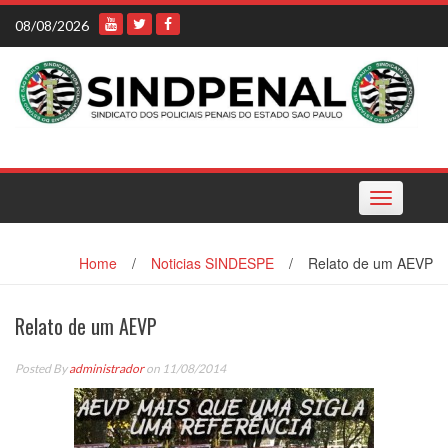
Skip
08/08/2026
to
content
Toggle
navigation
Home
/
Noticias SINDESPE
/
Relato de um AEVP
Relato de um AEVP
Posted By
administrador
on 11/08/2014