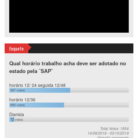
Enquete
Qual horário trabalho acha deve ser adotado no
estado pela ¨SAP¨
horário 12/ 24 seguida 12/48
987
votos
horário 12/36
895
votos
Diarista
72
votos
Total Votos: 1954
14/08/2019
-
03/10/2019
Votação encerrada