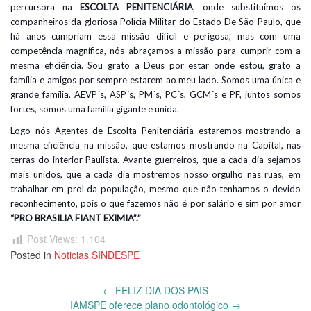
percursora na
ESCOLTA PENITENCIÁRIA
, onde substituímos os
companheiros da gloriosa Polícia Militar do Estado De São Paulo, que
há anos cumpriam essa missão difícil e perigosa, mas com uma
competência magnífica, nós abraçamos a missão para cumprir com a
mesma eficiência. Sou grato a Deus por estar onde estou, grato a
família e amigos por sempre estarem ao meu lado. Somos uma única e
grande família. AEVP´s, ASP´s, PM´s, PC´s, GCM´s e PF, juntos somos
fortes, somos uma família gigante e unida.
Logo nós Agentes de Escolta Penitenciária estaremos mostrando a
mesma eficiência na missão, que estamos mostrando na Capital, nas
terras do interior Paulista. Avante guerreiros, que a cada dia sejamos
mais unidos, que a cada dia mostremos nosso orgulho nas ruas, em
trabalhar em prol da população, mesmo que não tenhamos o devido
reconhecimento, pois o que fazemos não é por salário e sim por amor
“PRO BRASILIA FIANT EXIMIA”.”
Post Views:
1.104
Posted in
Noticias SINDESPE
Post
←
FELIZ DIA DOS PAIS
navigation
IAMSPE oferece plano odontológico
→