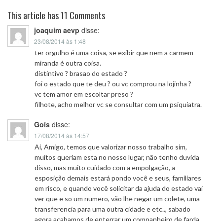
This article has 11 Comments
joaquim aevp
disse:
23/08/2014 às 1:48
ter orgulho é uma coisa, se exibir que nem a carmem
miranda é outra coisa.
distintivo ? brasao do estado ?
foi o estado que te deu ? ou vc comprou na lojinha ?
vc tem amor em escoltar preso ?
filhote, acho melhor vc se consultar com um psiquiatra.
Goís
disse:
17/08/2014 às 14:57
Ai, Amigo, temos que valorizar nosso trabalho sim,
muitos queriam esta no nosso lugar, não tenho duvida
disso, mas muito cuidado com a empolgação, a
esposição demais estará pondo você e seus, familiares
em risco, e quando você solicitar da ajuda do estado vai
ver que e so um numero, vão lhe negar um colete, uma
transferencia para uma outra cidade e etc.., sabado
agora acabamos de enterrar um companheiro de farda