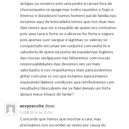
antigao ou novatos pois uma pedra d carvao fora da
churrasqueira se apaga mas todos reunidos o fogo e
intenso e duradouro!somos homens pai de familia nao
estamos aqui de brincadeira temos que nos doar mas
tbm temos que ter o respaldo de quem nos contratou
pois uma casa e forte se o alicerse for forte e seguro
pois apenas suor sangue e lagrimas so valerao se
conquistado em uniao em conjunto com muita fe e
sabedoria de quem ea ponta da espada!nao fugimos
das nossas obrigaçoes nao faltaremos com nossas
responsabilidades mas devemos sim ser mais
valorizados e nos respeitarmos mais para podermos
gritar com uma so voz que estamos aqui,estamos
esperando!daimos condiçoes que retribuiremos com
resultados!desculpem-me se falei demais um forte
abraço meus irmaos de farda!!
aevpescolta
disse:
12/08/2014 às 16:54
Concordo que temos que mostrar a cara, mas
precisamos nos esconder as vezes por causa do