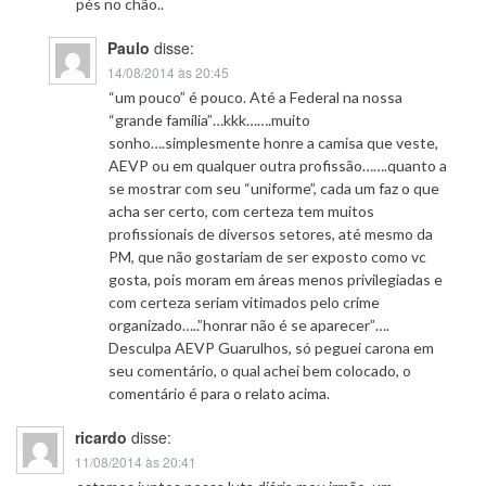
pés no chão..
Paulo
disse:
14/08/2014 às 20:45
“um pouco” é pouco. Até a Federal na nossa
“grande família”…kkk…….muito
sonho….simplesmente honre a camisa que veste,
AEVP ou em qualquer outra profissão…….quanto a
se mostrar com seu “uniforme”, cada um faz o que
acha ser certo, com certeza tem muitos
profissionais de diversos setores, até mesmo da
PM, que não gostariam de ser exposto como vc
gosta, pois moram em áreas menos privilegiadas e
com certeza seriam vitimados pelo crime
organizado…..”honrar não é se aparecer”….
Desculpa AEVP Guarulhos, só peguei carona em
seu comentário, o qual achei bem colocado, o
comentário é para o relato acima.
ricardo
disse:
11/08/2014 às 20:41