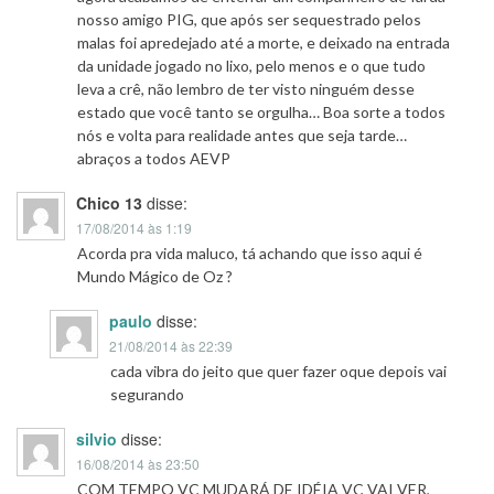
nosso amigo PIG, que após ser sequestrado pelos
malas foi apredejado até a morte, e deixado na entrada
da unidade jogado no lixo, pelo menos e o que tudo
leva a crê, não lembro de ter visto ninguém desse
estado que você tanto se orgulha… Boa sorte a todos
nós e volta para realidade antes que seja tarde…
abraços a todos AEVP
Chico 13
disse:
17/08/2014 às 1:19
Acorda pra vida maluco, tá achando que isso aqui é
Mundo Mágico de Oz ?
paulo
disse:
21/08/2014 às 22:39
cada vibra do jeito que quer fazer oque depois vai
segurando
silvio
disse:
16/08/2014 às 23:50
COM TEMPO VC MUDARÁ DE IDÉIA VC VAI VER,