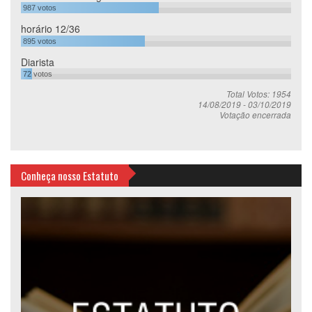
987
votos
horário 12/36
895
votos
Diarista
72
votos
Total Votos: 1954
14/08/2019
-
03/10/2019
Votação encerrada
Conheça nosso Estatuto