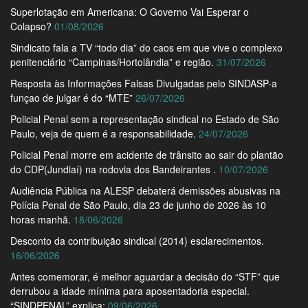
Superlotação em Americana: O Governo Vai Esperar o
Colapso?
01/08/2026
Sindicato fala a TV “todo dia” do caos em que vive o complexo
penitenciário “Campinas/Hortolândia” e região.
31/07/2026
Resposta às Informações Falsas Divulgadas pelo SINDASP-a
funçao de julgar é do “MTE”
26/07/2026
Policial Penal sem a representação sindical no Estado de São
Paulo, veja de quem é a responsabilidade.
24/07/2026
Policial Penal morre em acidente de trânsito ao sair do plantão
do CDP(Jundiaí) na rodovia dos Bandeirantes .
10/07/2026
Audiência Pública na ALESP debaterá demissões abusivas na
Polícia Penal de São Paulo, dia 23 de junho de 2026 às 10
horas manhã.
18/06/2026
Desconto da contribuição sindical (2014) esclarecimentos.
16/06/2026
Antes comemorar, é melhor aguardar a decisão do “STF” que
derrubou a idade mínima para aposentadoria especial.
“SINDPENAL” explica:
09/06/2026