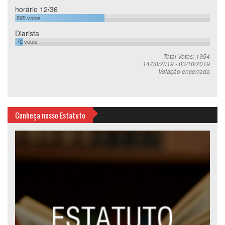
horário 12/36
895
votos
Diarista
72
votos
Total Votos: 1954
14/08/2019
-
03/10/2019
Votação encerrada
Conheça nosso Estatuto