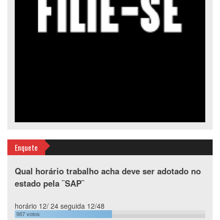
Enquete
Qual horário trabalho acha deve ser adotado no
estado pela ¨SAP¨
horário 12/ 24 seguida 12/48
987
votos