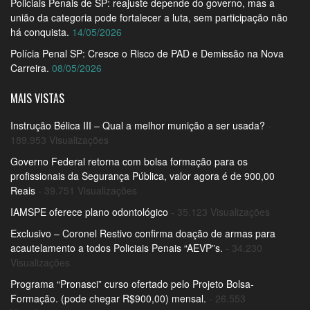
Policiais Penais de SP: reajuste depende do governo, mas a
união da categoria pode fortalecer a luta, sem participação não
há conquista.
14/05/2026
Polícia Penal SP: Cresce o Risco de PAD e Demissão na Nova
Carreira.
08/05/2026
MAIS VISTAS
Instrução Bélica III – Qual a melhor munição a ser usada?
-
189.953 Visualizações
Governo Federal retorna com bolsa formação para os
profissionais da Segurança Pública, valor agora é de 900,00
Reais
- 39.751 Visualizações
IAMSPE oferece plano odontológico
- 35.123 Visualizações
Exclusivo – Coronel Restivo confirma doação de armas para
acautelamento a todos Policiais Penais “AEVP”s.
- 34.230
Visualizações
Programa “Pronasci” curso ofertado pelo Projeto Bolsa-
Formação. (pode chegar R$900,00) mensal.
- 26.553