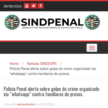
Skip
08/08/2026
to
content
Toggle
navigation
Home
/
Noticias SINDESPE
/
Polícia Penal alerta sobre golpe do crime organizado via
“whatsapp” contra familiares de presos.
Polícia Penal alerta sobre golpe do crime organizado
via “whatsapp” contra familiares de presos.
Posted By
administrador
on 04/02/2026