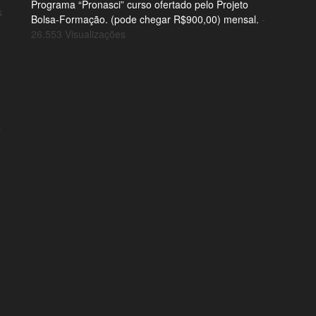
Programa “Pronasci” curso ofertado pelo Projeto
s
Bolsa-Formação. (pode chegar R$900,00) mensal.
-
26.553 Visualizações
o