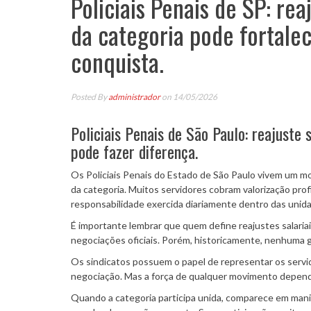
Policiais Penais de SP: re
da categoria pode fortalec
conquista.
Posted By
administrador
on 14/05/2026
Policiais Penais de São Paulo: reajuste
pode fazer diferença.
Os Policiais Penais do Estado de São Paulo vivem um m
da categoria. Muitos servidores cobram valorização pro
responsabilidade exercida diariamente dentro das unida
É importante lembrar que quem define reajustes salariai
negociações oficiais. Porém, historicamente, nenhuma 
Os sindicatos possuem o papel de representar os servid
negociação. Mas a força de qualquer movimento depende
Quando a categoria participa unida, comparece em mani