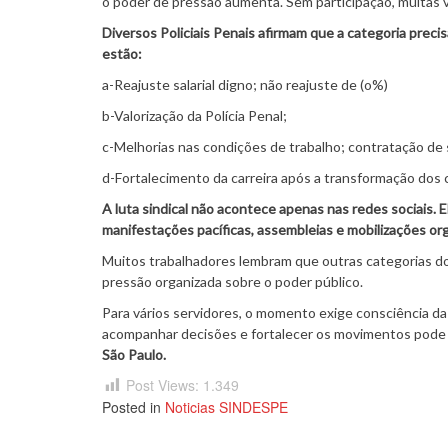
o poder de pressão aumenta. Sem participação, muitas 
Diversos Policiais Penais afirmam que a categoria precis
estão:
a-Reajuste salarial digno; não reajuste de (o%)
b-Valorização da Polícia Penal;
c-Melhorias nas condições de trabalho; contratação de 
d-Fortalecimento da carreira após a transformação dos c
A luta sindical não acontece apenas nas redes sociais.
manifestações pacíficas, assembleias e mobilizações org
Muitos trabalhadores lembram que outras categorias do
pressão organizada sobre o poder público.
Para vários servidores, o momento exige consciência da 
acompanhar decisões e fortalecer os movimentos pode 
São Paulo.
Post Views:
1.349
Posted in
Noticias SINDESPE