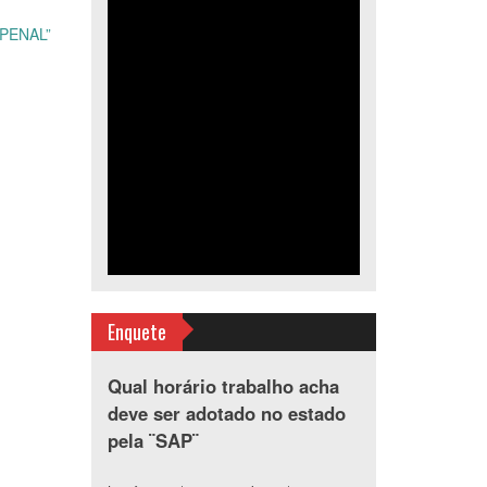
DPENAL”
Enquete
Qual horário trabalho acha
deve ser adotado no estado
pela ¨SAP¨