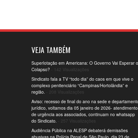
VEJA TAMBÉM
Superlotação em Americana: O Governo Vai Esperar 
Colapso?
- 142 Visualizações
Sindicato fala a TV “todo dia” do caos em que vive o
complexo penitenciário “Campinas/Hortolândia” e
região.
- 208 Visualizações
Aviso: recesso de final do ano na sede e departament
jurídico, voltamos dia 05 janeiro de 2026- atendimento
de urgência aos associados, continuam no whatsapp
do Sindicato.
- 257 Visualizações
Audiência Pública na ALESP debaterá demissões
abusivas na Polícia Penal de São Paulo, dia 23 de