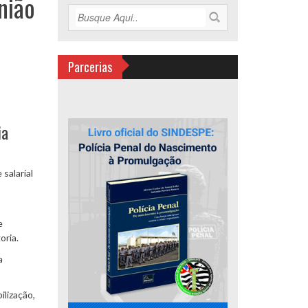
nião
Parcerias
ia
salarial
e
oria.
a
lização,