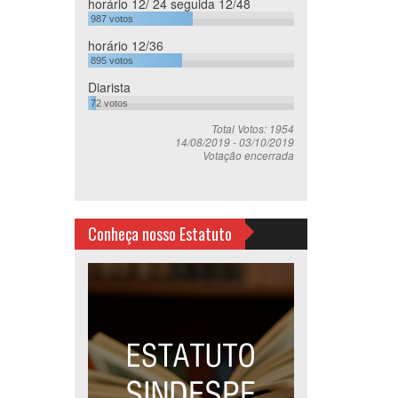
horário 12/ 24 seguida 12/48
987
votos
horário 12/36
895
votos
Diarista
72
votos
Total Votos: 1954
14/08/2019
-
03/10/2019
Votação encerrada
Conheça nosso Estatuto