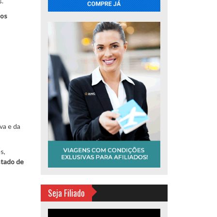
s.
dos
va e da
s,
stado de
Seja Filiado