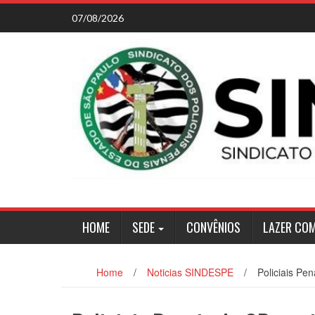
Skip
07/08/2026
to
content
HOME
SEDE
CONVÊNIOS
LAZER CO
Home
/
Noticias SINDESPE
/
Policiais Pe