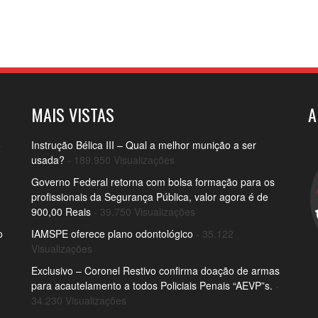
MAIS VISTAS
A
o
Instrução Bélica III – Qual a melhor munição a ser
usada?
- 189.950 Visualizações
Governo Federal retorna com bolsa formação para os
profissionais da Segurança Pública, valor agora é de
900,00 Reais
- 39.750 Visualizações
o
IAMSPE oferece plano odontológico
- 35.122
Visualizações
Exclusivo – Coronel Restivo confirma doação de armas
para acautelamento a todos Policiais Penais “AEVP”s.
-
34.230 Visualizações