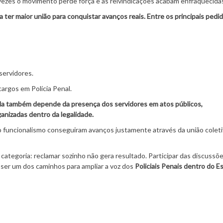
vezes o movimento perde força e as reivindicações acabam enfraquecida
a ter maior união para conquistar avanços reais. Entre os principais pedi
servidores.
argos em Polícia Penal.
 Ela também depende da presença dos servidores em atos públicos,
anizadas dentro da legalidade.
 funcionalismo conseguiram avanços justamente através da união coleti
categoria: reclamar sozinho não gera resultado. Participar das discussõe
ser um dos caminhos para ampliar a voz dos
Policiais Penais dentro do E